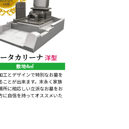
イータカリーナ
洋型
敷地4㎡
加工とデザインで特別なお墓を
ることが出来ます。末永く家族
場所に相応しい立派なお墓をお
方に自信を持ってオススメいた
。