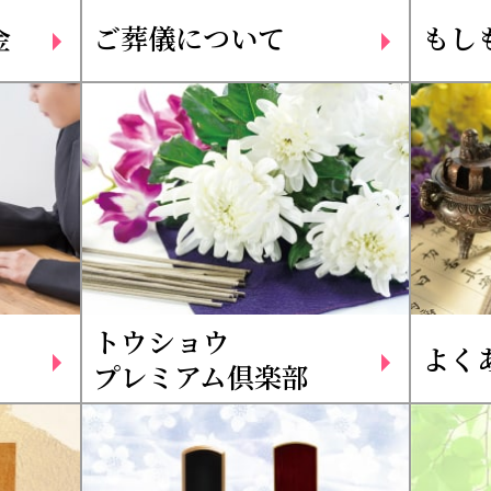
金
ご葬儀について
もし
トウショウ
よく
プレミアム倶楽部