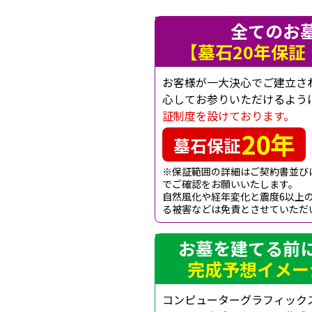
全てのお
【墓石20年保証
お客様が一大決心でご建立さ
心してお参りいただけるよう
証制度を設けております。
20年
墓石保証
※保証範囲の詳細はご契約書並び
でご確認をお願いいたします。
自然風化や経年変化と震度6以上
る被害などは免責とさせていただ
お墓を建てる前
完成予想イメー
コンピューターグラフィック