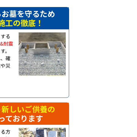
らお墓を守るため
施工の徹底！
りする
&耐震
ます。
れ、確
震や災
う
新しいご供養の
っております
める方