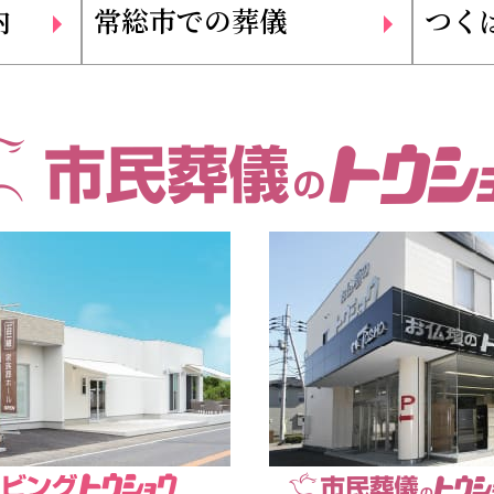
内
常総市での葬儀
つく