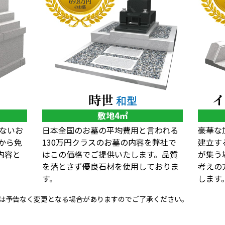
時世
和型
敷地4㎡
ないお
日本全国のお墓の平均費用と言われる
豪華な
から免
130万円クラスのお墓の内容を弊社で
建立す
内容と
はこの価格でご提供いたします。品質
が集う
を落とさず優良石材を使用しておりま
考えの
す。
します
は予告なく変更となる場合がありますのでご了承ください。