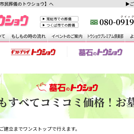
市民葬儀のトウショウ】へ
▶︎
常総市
での葬儀
つくば市
での葬儀
プランと料金
ご葬儀について
もしもの時の流れ
イベ
も
すべてコミコミ価格！
お
ご建立までワンストップで行えます。