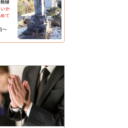
が無縁
まいか
込めて
別)〜