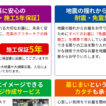
墓に安心の
地震の揺れか
・施工5年保証】
耐震・免震
れる大切なお墓に、末永く安
地震の揺れからお墓をお守
に、
充実のアフターケアの保
ために
すべてのお墓に「免震
施工」を標準で導入
してい
できる限りの工法を取り入
5年
施工保証
かな技術で大切なお墓を地
害からお守りいたします。
に保証書に記載してございますの
の大地震や大規模災害、人災によ
いております。
にイメージできる
墓じまい
とい
ジ作成サービス
カタチ
も承
スで
心苦しい気持ちでお墓を閉