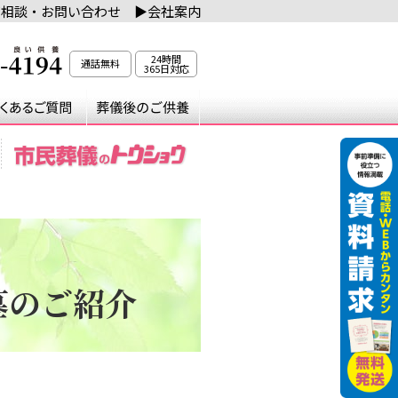
ご相談・お問い合わせ
▶︎会社案内
24時間
通話無料
365日対応
ントのご案内
トウショウプレミアム倶楽部
よくあるご質問
葬儀後のご供
墓のご紹介