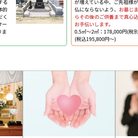
する
が増えている中、ご先祖様
体的
仏にならないよう、
お墓じ
だく
らその後のご供養まで真心
サー
お手伝いします。
りま
0.5㎡〜2㎡：
178,000円(税
(税込195,800円〜)